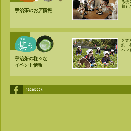
る便
報も
宇治茶のお店情報
各業
約！
ベン
宇治茶の様々な
イベント情報