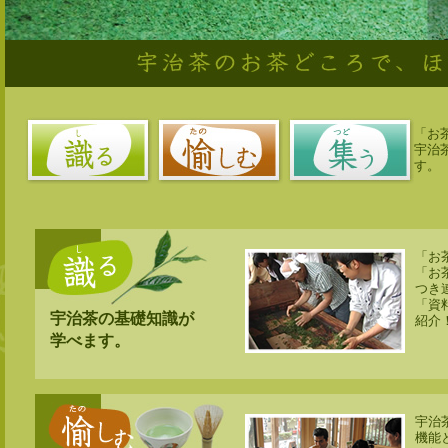
「お
宇治
す。
「お
「お
つき
「資
宇治茶の基礎知識が
紹介
学べます。
宇治
機能