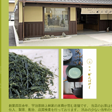
創業四百余年、宇治茶師上林家の末裔が営む老舗です。 当店のお茶は
仕入、製茶、配合、品質検査を行っております。 渋みの少ない当年の