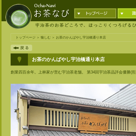
トップページ
＞
愉しむ
＞ お茶のかんばやし宇治橋通り本店
お茶のかんばやし宇治橋通り本店
創業四百余年。上林家が営む宇治茶老舗。 第34回宇治茶品評会優勝(煎