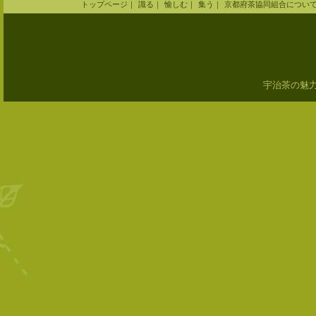
トップページ
｜
識る
｜
愉しむ
｜
集う
｜
京都府茶協同組合につい
宇治茶の魅